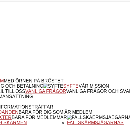
EM
MED ÖRNEN PÅ BRÖSTET
NG OCH BETALNING
SYFTE
VÅR MISSION
IL TILL OSS
VANLIGA FRÅGOR
VANLIGA FRÅGOR OCH SVA
MANSÄTTNING
NFORMATIONSTRÄFFAR
DANDEN
BARA FÖR DIG SOM ÄR MEDLEM
KTER
BARA FÖR MEDLEMMAR
H SKÄRMEN
FALLSKÄRMSJÄGARNAS