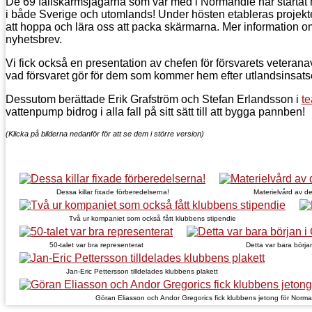
De 69 fallskärmsjägarna som var med i Normandie har startat
i både Sverige och utomlands! Under hösten etableras projektet
att hoppa och lära oss att packa skärmarna. Mer information 
nyhetsbrev.
Vi fick också en presentation av chefen för försvarets veteran
vad försvaret gör för dem som kommer hem efter utlandsinsats
Dessutom berättade Erik Grafström och Stefan Erlandsson i
t
vattenpump bidrog i alla fall på sitt sätt till att bygga pannben!
(Klicka på bilderna nedanför för att se dem i större version)
Dessa killar fixade förberedelserna!
Materielvård av d
Två ur kompaniet som också fått klubbens stipendie
50-talet var bra representerat
Detta var bara början
Jan-Eric Pettersson tilldelades klubbens plakett
Göran Eliasson och Andor Gregorics fick klubbens jetong för Norma