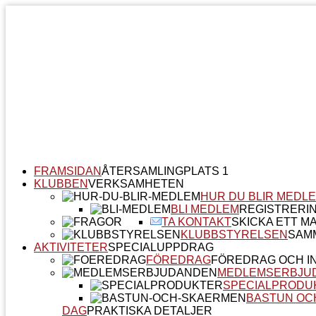
FRAMSIDAN
ÅTERSAMLINGPLATS 1
KLUBBEN
VERKSAMHETEN
HUR DU BLIR MEDL
BLI MEDLEM
REGISTRERI
TA KONTAKT
SKICKA ETT MA
KLUBBSTYRELSEN
SAM
AKTIVITETER
SPECIALUPPDRAG
FÖREDRAG
FÖREDRAG OCH I
MEDLEMSERBJU
SPECIALPRODU
BASTUN OC
DAG
PRAKTISKA DETALJER