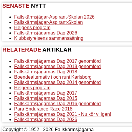
SENASTE
NYTT
Fallskärmsjägar-Aspirant-Skolan 2026
Fallskärmsjägar-Aspirant-Skolan
Helgens program
Fallskärmsjägarnas Dag 2026
Klubbstyrelsens sammansättning
RELATERADE
ARTIKLAR
Fallskärmsjägarnas Dag 2017 genomförd
Fallskärmsjägarnas Dag 2018 genomförd
Fallskärmsjägarnas Dag 2018
Boendealternativ i och runt Karlsborg
Fallskärmsjägarnas Dag 2014 genomförd
Helgens program
Fallskärmsjägarnas Dag 2017
Fallskärmsjägarnas Dag 2015
Fallskärmsjägarnas Dag 2016 genomförd
Para Endurance Race 2018
Fallskärmsjägarnas Dag 2021 - Nu kör vi igen!
Fallskärmsjägarnas Dag 2026
Copyright © 1952 - 2026 Fallskärmsjägarna