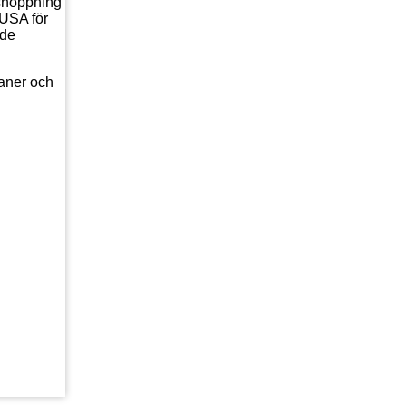
mshoppning
 USA för
nde
raner och