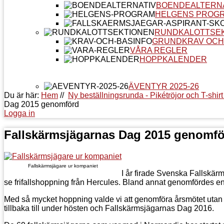
BOENDEALTERN
HELGENS PROG
RUNDKALOTTSE
GRUNDKRAV OCH
VÅRA REGLER
HOPPKALENDER
ÄVENTYR 2025-26
Du är här:
Hem
//
Ny beställningsrunda - Pikétröjor och T-shi
Dag 2015 genomförd
Logga in
Fallskärmsjägarnas Dag 2015 genomf
Fallskärmsjägare ur kompaniet
I år firade Svenska Fallskärm
se frifallshoppning från Hercules. Bland annat genomfördes 
Med så mycket hoppning valde vi att genomföra årsmötet utan 
tillbaka till under hösten och Fallskärmsjägarnas Dag 2016.