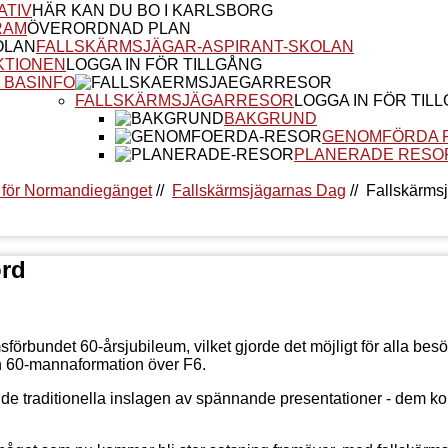
ATIV
HÄR KAN DU BO I KARLSBORG
RAM
ÖVERORDNAD PLAN
FALLSKÄRMSJÄGAR-ASPIRANT-SKOLAN
KTIONEN
LOGGA IN FÖR TILLGÅNG
 BASINFO
FALLSKÄRMSJÄGARRESOR
LOGGA IN FÖR TIL
BAKGRUND
GENOMFÖRDA 
PLANERADE RESO
rt för Normandiegänget
//
Fallskärmsjägarnas Dag
//
Fallskärms
örd
sförbundet 60-årsjubileum, vilket gjorde det möjligt för alla besö
en 60-mannaformation över F6.
de traditionella inslagen av spännande presentationer - dem k