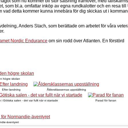
 något som nu kommer bli stor satsning framöver, med fallskär
, som bl.a. omfattar inköp av egna rundkalotter och en resa till
om vad detta kommer kunna innebära för dig skickas ut i komma
avdelning, Anders Stach, som berättade om arbetet för våra vete
er.
eamet Nordic Endurance
om sin rodd över Atlanten. En förstörd
en högre skolan
Efter landning
Åldersklassernas uppställning
 i Götiska salen - det var fullt när vi startade
Parad för fanan
ndie-äventyret