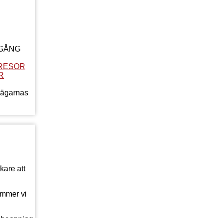
LGÅNG
RESOR
R
jägarnas
kare att
ommer vi