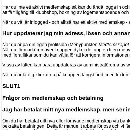
Har du inte ett aktivt medlemskap så kan du ändå logga in oc
att få tillgång till klubbshop, bokning av logementsboende o
När du väl är inloggad - och alltså har ett aktivt medlemskap -
Hur uppdaterar jag min adress, lösen och anna
När du är på din egen profilsida (Menypunkten
Medlemskapet
När du för markören över knappen dyker det upp en liten meny där
med flera flikar som du kan välja för att korrigera informationen
Vissa av fälten kan bara uppdateras av administratörerna av 
När du är färdig klickar du på knappen längst ned, med texten "
SLUT1
Frågor om medlemskap och betalning
Jag har betalat mitt nya medlemskap, men ser int
Om du har betalat ditt nya eller förnyade medlemskap via bank ti
bekräfta betalningen. Detta är manuellt arbete för oss och vi få