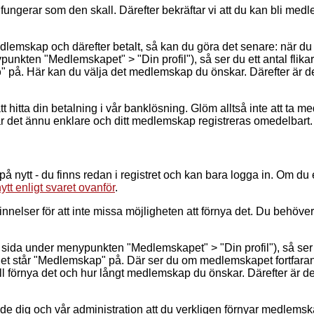
fungerar som den skall. Därefter bekräftar vi att du kan bli medle
edlemskap och därefter betalt, så kan du göra det senare: när du
nkten "Medlemskapet" > "Din profil"), så ser du ett antal flika
p
" på. Här kan du välja det medlemskap du önskar. Därefter är de
t hitta din betalning i vår banklösning. Glöm alltså inte att ta 
går det ännu enklare och ditt medlemskap registreras omedelbart.
å nytt - du finns redan i registret och kan bara logga in. Om du 
ytt enligt svaret ovanför
.
elser för att inte missa möjligheten att förnya det. Du behöver 
sida under menypunkten "Medlemskapet" > "Din profil"), så ser 
m det står "Medlemskap" på. Där ser du om medlemskapet fortfara
vill förnya det och hur långt medlemskap du önskar. Därefter är de
åde dig och vår administration att du verkligen förnyar medlems