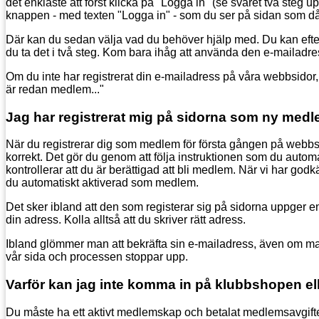
det enklaste att först klicka på "Logga in" (se svaret två ste
knappen - med texten "Logga in" - som du ser på sidan som 
Där kan du sedan välja vad du behöver hjälp med. Du kan ef
du ta det i två steg. Kom bara ihåg att använda den e-mailad
Om du inte har registrerat din e-mailadress på våra webbsidor,
är redan medlem..."
Jag har registrerat mig på sidorna som ny medlem
När du registrerar dig som medlem för första gången på webbsi
korrekt. Det gör du genom att följa instruktionen som du automats
kontrollerar att du är berättigad att bli medlem. När vi har go
du automatiskt aktiverad som medlem.
Det sker ibland att den som registerar sig på sidorna uppger en 
din adress. Kolla alltså att du skriver rätt adress.
Ibland glömmer man att bekräfta sin e-mailadress, även om man 
vår sida och processen stoppar upp.
Varför kan jag inte komma in på klubbshopen e
Du måste ha ett aktivt medlemskap och betalat medlemsavgiften 