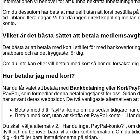
informationen vi behöver för att kunna bekräfta inbetalningarna
Om du dessutom har betalat manuellt utan att först beställa p
tid - ibland flera dagar. Vi har då ingen direkt koppling mel
konto.
Vilket är det bästa sättet att betala medlemsavg
Det bästa är att betala med kort i stället för med banköverföri
snabbare och är det tryggaste för dig.
Om du inte kan eller vill betala med kort så bör du försäkra dig
Hur betalar jag med kort?
När du får valet att betala med
Bankbetalning
eller
Kort/PayP
PayPal, som förmedlar denna betalningstjänst för oss. Sidan du 
har använt deras webbsidor. De två vanligaste alternativen är:
Betala med ditt PayPal-konto om du sedan tidigare har et
Betala med kort, utan att skaffa ett PayPal-konto - "Har 
Du skall välja alternativ 2, "Har du inget PayPal-konto?", om 
ifyllt och du behöver bara fylla i din kortinformation. Om du 
dig - du följer bara instruktionerna på sidan.