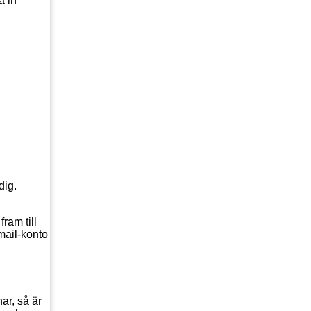
dig.
ram till
tmail-konto
ar, så är