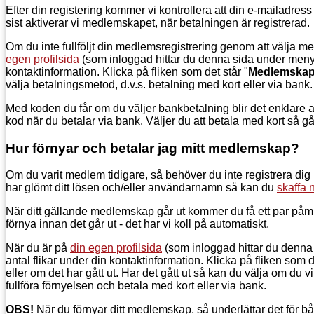
Efter din registering kommer vi kontrollera att din e-mailadress 
sist aktiverar vi medlemskapet, när betalningen är registrerad.
Om du inte fullföljt din medlemsregistrering genom att välja m
egen profilsida
(som inloggad hittar du denna sida under menypu
kontaktinformation. Klicka på fliken som det står "
Medlemska
välja betalningsmetod, d.v.s. betalning med kort eller via bank.
Med koden du får om du väljer bankbetalning blir det enklare at
kod när du betalar via bank. Väljer du att betala med kort så 
Hur förnyar och betalar jag mitt medlemskap?
Om du varit medlem tidigare, så behöver du inte registrera dig p
har glömt ditt lösen och/eller användarnamn så kan du
skaffa n
När ditt gällande medlemskap går ut kommer du få ett par påminn
förnya innan det går ut - det har vi koll på automatiskt.
När du är på
din egen profilsida
(som inloggad hittar du denna 
antal flikar under din kontaktinformation. Klicka på fliken so
eller om det har gått ut. Har det gått ut så kan du välja om du 
fullföra förnyelsen och betala med kort eller via bank.
OBS!
När du förnyar ditt medlemskap, så underlättar det för b