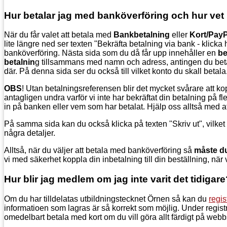
Hur betalar jag med banköverföring och hur vet n
När du får valet att betala med
Bankbetalning
eller
Kort/Pay
lite längre ned ser texten "Bekräfta betalning via bank - klicka 
banköverföring. Nästa sida som du då får upp innehåller en
be
betalnin
g tillsammans med namn och adress, antingen du betala
där. På denna sida ser du också till vilket konto du skall betala
OBS
! Utan betalningsreferensen blir det mycket svårare att k
antagligen undra varför vi inte har bekräftat din betalning på f
in på banken eller vem som har betalat. Hjälp oss alltså med att
På samma sida kan du också klicka på texten "Skriv ut", vilket ge
några detaljer.
Alltså, när du väljer att betala med banköverföring så
måste du
vi med säkerhet koppla din inbetalning till din beställning, när
Hur blir jag medlem om jag inte varit det tidigar
Om du har tilldelatas utbildningstecknet Örnen så kan du
regis
informatioen som lagras är så korrekt som möjlig. Under regis
omedelbart betala med kort om du vill göra allt färdigt på web