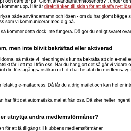
g upp) och därefter på "Glömt användarnamn/lösenord?", under den
då kommer upp. Här är
direktlänken till sidan för att skaffa nytt lö
terlysa både användarnamn och lösen - om du har glömt bägge 
ress som vi kommunicerar med dig på.
 så kommer detta dock inte fungera. Då gör du enligt svaret ovan
, men inte blivit bekräftad eller aktiverad
dorna, så måste vi inledningsvis kunna bekräfta att din e-maila
ikt får i ett mail från oss. När du har gjort det så går vi vidare 
dkänt din förstagångsansökan och du har betalat din medlemsavgift
felaktig e-mailadress. Då får du aldrig mailet och kan heller int
har fått det automatiska mailet från oss. Då sker heller ingenti
ller utnyttja andra medlemsförmåner?
för att få tillgång till klubbens medlemsförmåner.