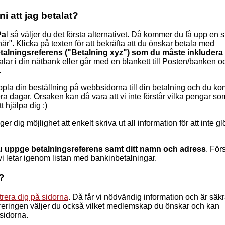
i att jag betalat?
Pa
l så väljer du det första alternativet. Då kommer du få upp en 
här". Klicka på texten för att bekräfta att du önskar betala med
talningsreferens ("Betalning xyz") som du måste inkludera 
r i din nätbank eller går med en blankett till Posten/banken o
.
oppla din beställning på webbsidorna till din betalning och du k
lera dagar. Orsaken kan då vara att vi inte förstår vilka pengar 
 hjälpa dig :)
r dig möjlighet att enkelt skriva ut all information för att inte 
 uppge betalningsreferens samt ditt namn och adress
. För
 vi letar igenom listan med bankinbetalningar.
e?
trera dig på sidorna
. Då får vi nödvändig information och är säkr
treringen väljer du också vilket medlemskap du önskar och kan
bsidorna.