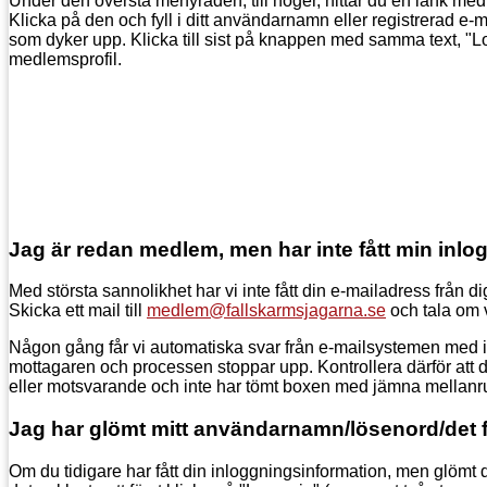
Under den översta menyraden, till höger, hittar du en länk med
Klicka på den och fyll i ditt användarnamn eller registrerad e
som dyker upp. Klicka till sist på knappen med samma text, "Log
medlemsprofil.
Jag är redan medlem, men har inte fått min inlo
Med största sannolikhet har vi inte fått din e-mailadress från di
Skicka ett mail till
medlem@fallskarmsjagarna.se
och tala om v
Någon gång får vi automatiska svar från e-mailsystemen med inf
mottagaren och processen stoppar upp. Kontrollera därför att di
eller motsvarande och inte har tömt boxen med jämna mellanr
Jag har glömt mitt användarnamn/lösenord/det fung
Om du tidigare har fått din inloggningsinformation, men glömt de