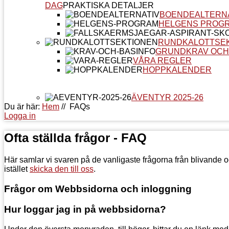
DAG
PRAKTISKA DETALJER
BOENDEALTERN
HELGENS PROG
RUNDKALOTTSE
GRUNDKRAV OCH
VÅRA REGLER
HOPPKALENDER
ÄVENTYR 2025-26
Du är här:
Hem
//
FAQs
Logga in
Ofta ställda frågor - FAQ
Här samlar vi svaren på de vanligaste frågorna från blivande o
istället
skicka den till oss
.
Frågor om Webbsidorna och inloggning
Hur loggar jag in på webbsidorna?