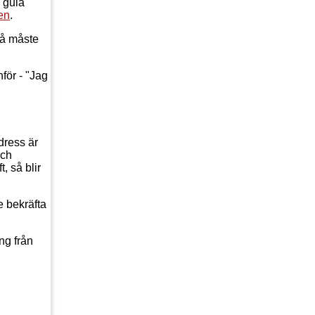
 gula
sen
.
så måste
för - "Jag
dress är
och
, så blir
e bekräfta
ng från