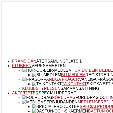
FRAMSIDAN
ÅTERSAMLINGPLATS 1
KLUBBEN
VERKSAMHETEN
HUR DU BLIR MEDL
BLI MEDLEM
REGISTRERI
VANLIGA FRÅGOR
VANLIGA FRÅGO
TA KONTAKT
SKICKA ETT M
KLUBBSTYRELSEN
SAMMANSÄTTNING
AKTIVITETER
SPECIALUPPDRAG
FÖREDRAG
FÖREDRAG OCH I
MEDLEMSERBJU
SPECIALPRODU
BASTUN OC