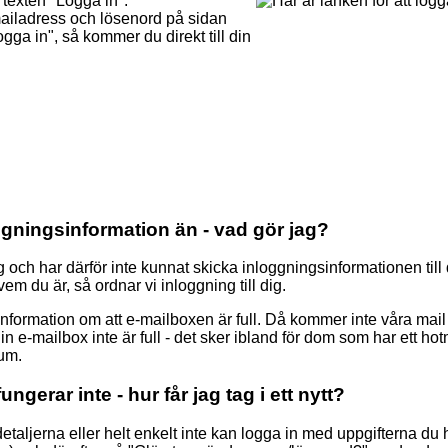
 texten "Logga in".
-mailadress och lösenord på sidan
ga in", så kommer du direkt till din
ggningsinformation än - vad gör jag?
g och har därför inte kunnat skicka inloggningsinformationen till 
em du är, så ordnar vi inloggning till dig.
ormation om att e-mailboxen är full. Då kommer inte våra mail f
n e-mailbox inte är full - det sker ibland för dom som har ett ho
um.
erar inte - hur får jag tag i ett nytt?
taljerna eller helt enkelt inte kan logga in med uppgifterna du h