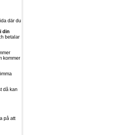
sida där du
i din
ch betalar
ommer
som kommer
glömma
st då kan
a på att