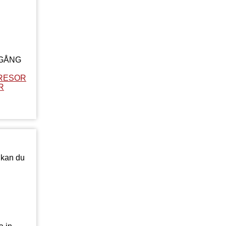
LGÅNG
RESOR
R
 kan du