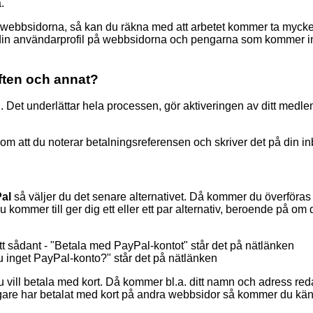
.
å webbsidorna, så kan du räkna med att arbetet kommer ta mycke
lan din användarprofil på webbsidorna och pengarna som kommer i
iften och annat?
ng. Det underlättar hela processen, gör aktiveringen av ditt med
 om att du noterar betalningsreferensen och skriver det på din in
al
så väljer du det senare alternativet. Då kommer du överföras t
kommer till ger dig ett eller ett par alternativ, beroende på om 
t sådant - "Betala med PayPal-kontot" står det på nätlänken
du inget PayPal-konto?" står det på nätlänken
du vill betala med kort. Då kommer bl.a. ditt namn och adress re
tidigare har betalat med kort på andra webbsidor så kommer du kä