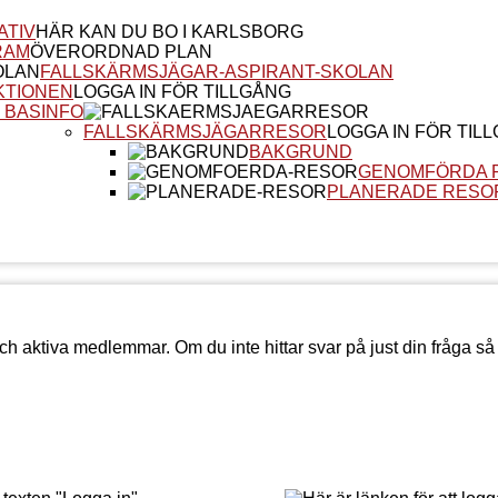
ATIV
HÄR KAN DU BO I KARLSBORG
RAM
ÖVERORDNAD PLAN
FALLSKÄRMSJÄGAR-ASPIRANT-SKOLAN
KTIONEN
LOGGA IN FÖR TILLGÅNG
 BASINFO
FALLSKÄRMSJÄGARRESOR
LOGGA IN FÖR TIL
BAKGRUND
GENOMFÖRDA 
PLANERADE RESO
ch aktiva medlemmar. Om du inte hittar svar på just din fråga så