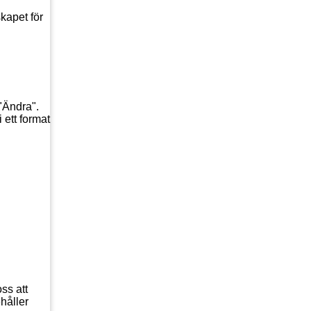
kapet för
 "Ändra".
 ett format
ss att
ehåller