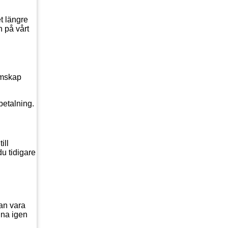
t längre
n på vårt
lemskap
betalning.
ill
du tidigare
dan vara
nna igen