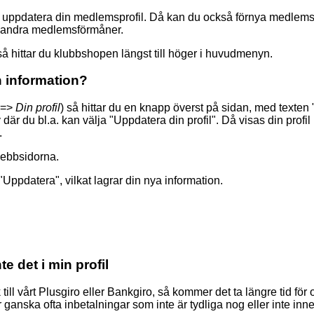
h uppdatera din medlemsprofil. Då kan du också förnya medlems
ch andra medlemsförmåner.
 så hittar du klubbshopen längst till höger i huvudmenyn.
n information?
=>
Din profil
) så hittar du en knapp överst på sidan, med texten
 du bl.a. kan välja "Uppdatera din profil". Då visas din profil i
.
webbsidorna.
Uppdatera", vilkat lagrar din nya information.
e det i min profil
ll vårt Plusgiro eller Bankgiro, så kommer det ta längre tid för o
r ganska ofta inbetalningar som inte är tydliga nog eller inte inn