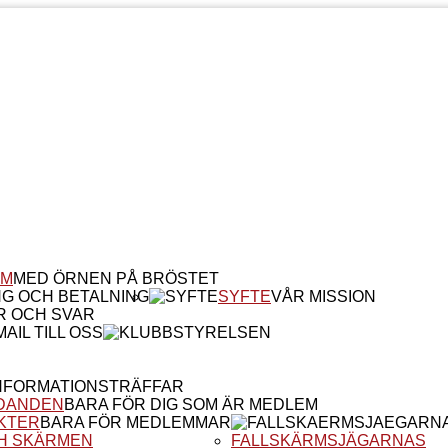
EM
MED ÖRNEN PÅ BRÖSTET
NG OCH BETALNING
SYFTE
VÅR MISSION
R OCH SVAR
AIL TILL OSS
NFORMATIONSTRÄFFAR
DANDEN
BARA FÖR DIG SOM ÄR MEDLEM
KTER
BARA FÖR MEDLEMMAR
H SKÄRMEN
FALLSKÄRMSJÄGARNAS