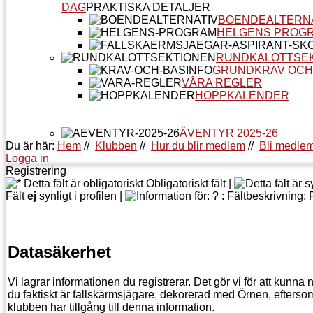
DAG
PRAKTISKA DETALJER
BOENDEALTERN
HELGENS PROG
RUNDKALOTTSE
GRUNDKRAV OCH
VÅRA REGLER
HOPPKALENDER
ÄVENTYR 2025-26
Du är här:
Hem
//
Klubben
//
Hur du blir medlem
//
Bli medle
Logga in
Registrering
Obligatoriskt fält |
Fält
ej
synligt i profilen |
Datasäkerhet
Vi lagrar informationen du registrerar. Det gör vi för att kunna n
du faktiskt är fallskärmsjägare, dekorerad med Örnen, eftersom
klubben har tillgång till denna information.