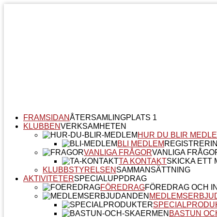
FRAMSIDAN
ÅTERSAMLINGPLATS 1
KLUBBEN
VERKSAMHETEN
HUR DU BLIR MEDL
BLI MEDLEM
REGISTRERI
VANLIGA FRÅGOR
VANLIGA FRÅGO
TA KONTAKT
SKICKA ETT M
KLUBBSTYRELSEN
SAMMANSÄTTNING
AKTIVITETER
SPECIALUPPDRAG
FÖREDRAG
FÖREDRAG OCH I
MEDLEMSERBJU
SPECIALPRODU
BASTUN OC