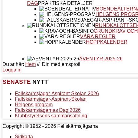
DAG
PRAKTISKA DETALJER
BOENDEALTERN
HELGENS PROG
RUNDKALOTTSE
GRUNDKRAV OCH
VÅRA REGLER
HOPPKALENDER
ÄVENTYR 2025-26
Du är här:
Hem
//
Din medlemsprofil
Logga in
SENASTE
NYTT
Fallskärmsjägar-Aspirant-Skolan 2026
Fallskärmsjägar-Aspirant-Skolan
Helgens program
Fallskärmsjägarnas Dag 2026
Klubbstyrelsens sammansättning
Copyright © 1952 - 2026 Fallskärmsjägarna
Sidkarta