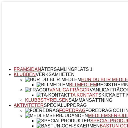
FRAMSIDAN
ÅTERSAMLINGPLATS 1
KLUBBEN
VERKSAMHETEN
HUR DU BLIR MEDL
BLI MEDLEM
REGISTRERI
VANLIGA FRÅGOR
VANLIGA FRÅGO
TA KONTAKT
SKICKA ETT M
KLUBBSTYRELSEN
SAMMANSÄTTNING
AKTIVITETER
SPECIALUPPDRAG
FÖREDRAG
FÖREDRAG OCH I
MEDLEMSERBJU
SPECIALPRODU
BASTUN OC